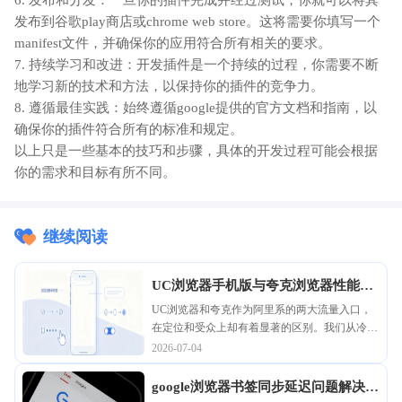
6. 发布和分发：一旦你的插件完成并经过测试，你就可以将其
发布到谷歌play商店或chrome web store。这将需要你填写一个
manifest文件，并确保你的应用符合所有相关的要求。
7. 持续学习和改进：开发插件是一个持续的过程，你需要不断
地学习新的技术和方法，以保持你的插件的竞争力。
8. 遵循最佳实践：始终遵循google提供的官方文档和指南，以
确保你的插件符合所有的标准和规定。
以上只是一些基本的技巧和步骤，具体的开发过程可能会根据
你的需求和目标有所不同。
继续阅读
UC浏览器手机版与夸克浏览器性能对
比分析
UC浏览器和夸克作为阿里系的两大流量入口，
在定位和受众上却有着显著的区别。我们从冷启
动速度、网页渲染效率以及内存占用等多个客观
2026-07-04
维度进行了极限测试，为您揭开这两款热门工具
在日常高频使用中的真实差距。
google浏览器书签同步延迟问题解决操