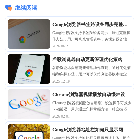
继续阅读
Google浏览器书签跨设备同步完整操
作方法
Google浏览器支持书签跨设备同步，通过完整操
作方法，用户可高效管理资料，实现多设备信息
同步和便捷使用。
2026-06-21
谷歌浏览器自动更新管理优化策略及
实操
谷歌浏览器自动更新管理操作直观。通过优化策
略和实操步骤，用户可以保持浏览器版本稳定，
及时更新功能，提高安全性和性能。
2025-12-19
Chrome浏览器视频播放自动缓冲设置
操作实操
Chrome浏览器视频播放自动缓冲设置操作可减少
卡顿延迟，用户通过实操掌握方法，结合技巧经
验优化缓存管理，提高在线视频播放稳定性和流
2026-02-01
畅度。
Google浏览器地址栏如何只显示网址
主体
Google浏览器支持地址栏只显示网址主体，提升