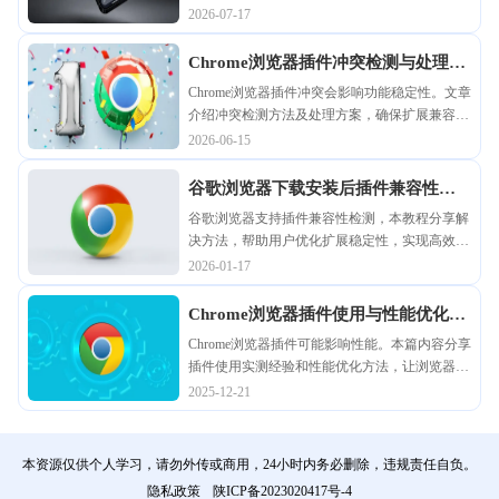
使用。
2026-07-17
Chrome浏览器插件冲突检测与处理详
细教程
Chrome浏览器插件冲突会影响功能稳定性。文章
介绍冲突检测方法及处理方案，确保扩展兼容
性，提升整体浏览体验。
2026-06-15
谷歌浏览器下载安装后插件兼容性检
测与解决方案
谷歌浏览器支持插件兼容性检测，本教程分享解
决方法，帮助用户优化扩展稳定性，实现高效插
件管理。
2026-01-17
Chrome浏览器插件使用与性能优化实
测
Chrome浏览器插件可能影响性能。本篇内容分享
插件使用实测经验和性能优化方法，让浏览器保
持稳定流畅。
2025-12-21
本资源仅供个人学习，请勿外传或商用，24小时内务必删除，违规责任自负。
隐私政策
陕ICP备2023020417号-4