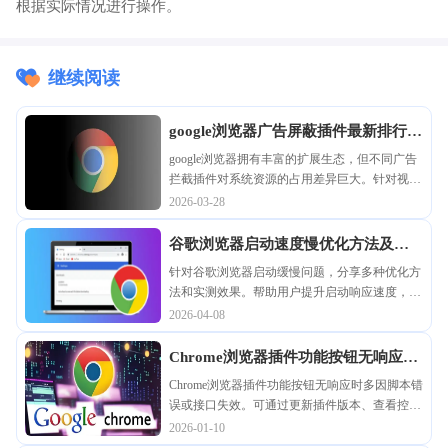
根据实际情况进行操作。
继续阅读
google浏览器广告屏蔽插件最新排行分
析
google浏览器拥有丰富的扩展生态，但不同广告
拦截插件对系统资源的占用差异巨大。针对视频
弹窗、网页横幅及追踪脚本进行深度实测，筛选
2026-03-28
出兼顾拦截率与运行速度的优质插件，为您营造
清爽且快速的上网环境。
谷歌浏览器启动速度慢优化方法及实
测
针对谷歌浏览器启动缓慢问题，分享多种优化方
法和实测效果。帮助用户提升启动响应速度，优
化浏览器性能，带来更加快速流畅的使用体验。
2026-04-08
Chrome浏览器插件功能按钮无响应页
面无变化的修复方案
Chrome浏览器插件功能按钮无响应时多因脚本错
误或接口失效。可通过更新插件版本、查看控制
台日志或清除浏览器缓存方式快速恢复功能。
2026-01-10