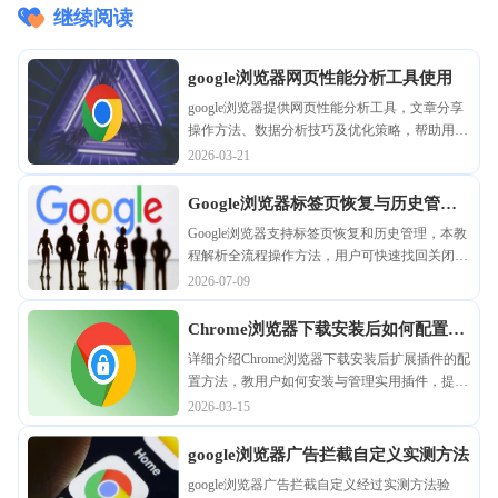
继续阅读
google浏览器网页性能分析工具使用
google浏览器提供网页性能分析工具，文章分享
操作方法、数据分析技巧及优化策略，帮助用户
快速提升网页加载效率。
2026-03-21
Google浏览器标签页恢复与历史管理
操作全流程教程
Google浏览器支持标签页恢复和历史管理，本教
程解析全流程操作方法，用户可快速找回关闭的
标签页、管理浏览历史，提高多任务浏览效率和
2026-07-09
操作便利性。
Chrome浏览器下载安装后如何配置扩
展插件
详细介绍Chrome浏览器下载安装后扩展插件的配
置方法，教用户如何安装与管理实用插件，提升
浏览器功能多样性和使用效率。
2026-03-15
google浏览器广告拦截自定义实测方法
google浏览器广告拦截自定义经过实测方法验