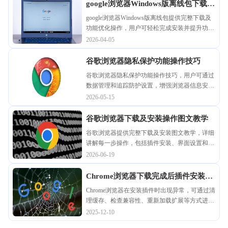
google浏览器Windows版离线包下载及
功能优化操作
google浏览器Windows版离线包提供完整下载及
功能优化操作，用户可轻松完成安装并提升功
能，实现高效稳定浏览体验。
2026-04-05
谷歌浏览器隐私保护功能操作技巧
谷歌浏览器隐私保护功能操作技巧，用户可通过
数据管理和追踪防护设置，增强浏览器信息安全
性，防止隐私泄露。
2026-05-15
谷歌浏览器下载及安装操作图文教学
谷歌浏览器提供完整下载及安装图文教学，详细
讲解每一步操作，包括插件安装、界面设置和性
能优化，让用户快速完成浏览器配置并提升使用
2026-06-19
效率。
Chrome浏览器下载完成后插件安装失
败的修复方法
Chrome浏览器在安装插件时出现异常，可通过清
理缓存、检查兼容性、重新加载扩展等方式进行
修复，帮助用户快速恢复插件功能，保证浏览体
2025-12-10
验的完整性。