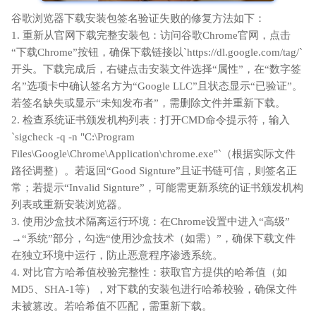
谷歌浏览器下载安装包签名验证失败的修复方法如下：
1. 重新从官网下载完整安装包：访问谷歌Chrome官网，点击
“下载Chrome”按钮，确保下载链接以`https://dl.google.com/tag/`
开头。下载完成后，右键点击安装文件选择“属性”，在“数字签
名”选项卡中确认签名方为“Google LLC”且状态显示“已验证”。
若签名缺失或显示“未知发布者”，需删除文件并重新下载。
2. 检查系统证书颁发机构列表：打开CMD命令提示符，输入
`sigcheck -q -n "C:\Program
Files\Google\Chrome\Application\chrome.exe"`（根据实际文件
路径调整）。若返回“Good Signture”且证书链可信，则签名正
常；若提示“Invalid Signture”，可能需更新系统的证书颁发机构
列表或重新安装浏览器。
3. 使用沙盒技术隔离运行环境：在Chrome设置中进入“高级”
→“系统”部分，勾选“使用沙盒技术（如需）”，确保下载文件
在独立环境中运行，防止恶意程序渗透系统。
4. 对比官方哈希值校验完整性：获取官方提供的哈希值（如
MD5、SHA-1等），对下载的安装包进行哈希校验，确保文件
未被篡改。若哈希值不匹配，需重新下载。