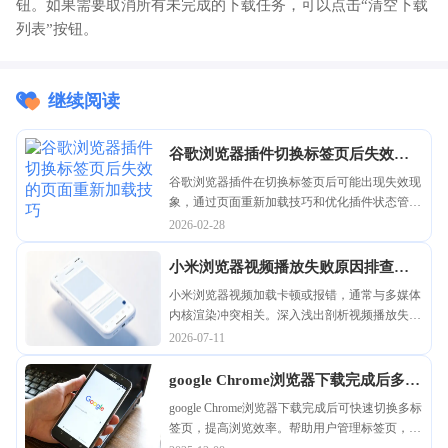
钮。如果需要取消所有未完成的下载任务，可以点击“清空下载
列表”按钮。
继续阅读
谷歌浏览器插件切换标签页后失效的
页面重新加载技巧
谷歌浏览器插件在切换标签页后可能出现失效现
象，通过页面重新加载技巧和优化插件状态管
理，保证插件功能持续稳定，提升浏览体验。
2026-02-28
小米浏览器视频播放失败原因排查与
修复技巧
小米浏览器视频加载卡顿或报错，通常与多媒体
内核渲染冲突相关。深入浅出剖析视频播放失败
的底层诱因，并提供通过重置多媒体缓存及切换
2026-07-11
高清渲染模式的修复技巧，保障观影顺畅。
google Chrome浏览器下载完成后多标
签页快速切换
google Chrome浏览器下载完成后可快速切换多标
签页，提高浏览效率。帮助用户管理标签页，实
现高效多任务操作。