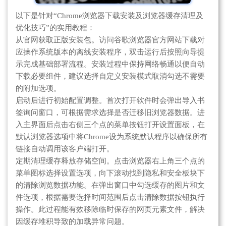
以下是针对“Chrome浏览器下载安装及浏览器缓存清理及
优化技巧”的实用教程：
从官网获取正版安装包。访问谷歌浏览器官方网站下载对
应操作系统版本的离线安装程序，双击运行后按照向导提
示完成基础部署流程。安装过程中保持网络畅通以便自动
下载必要组件，建议选择自定义安装模式取消勾选不需要
的附加选项。
启动后进行初始配置调整。首次打开软件时会弹出导入书
签询问窗口，可根据需求选择是否迁移旧浏览器数据。进
入主界面后点击右侧三个点的菜单按钮打开设置面板，在
默认浏览器选项中将Chrome设为系统默认程序以确保所有
链接自动调用该客户端打开。
定期清理缓存释放存储空间。点击浏览器右上角三个点的
菜单图标选择设置选项，向下滚动找到隐私和安全板块下
的清除浏览数据功能。在弹出窗口中勾选缓存的图片和文
件选项，根据需要选择时间范围后点击清除数据按钮执行
操作。此过程能有效移除临时保存的网页元素文件，解决
因缓存堆积导致的加载异常问题。