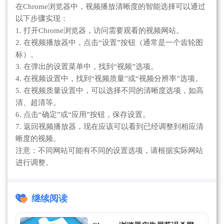
在Chrome浏览器中，视频播放清晰度的智能选择可以通过
以下步骤实现：
1. 打开Chrome浏览器，访问需要观看的视频网站。
2. 在视频播放器中，点击“设置”按钮（通常是一个齿轮图
标）。
3. 在弹出的设置菜单中，找到“视频”选项。
4. 在视频设置中，找到“视频质量”或“视频分辨率”选项。
5. 在视频质量设置中，可以选择不同的清晰度选项，如高
清、超清等。
6. 点击“确定”或“应用”按钮，保存设置。
7. 返回视频播放器，现在应该可以看到已经调整到相应清
晰度的视频。
注意：不同网站可能有不同的设置选项，请根据实际网站
进行调整。
继续阅读