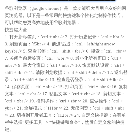
谷歌浏览器（google chrome）是一款功能强大且用户友好的网
页浏览器。以下是一些常用的快捷键和个性化定制操作技巧，
可以帮助您更高效地使用谷歌浏览器：
快捷键大全
1. 打开新标签页：`ctrl + nbr /> 2. 打开历史记录：`ctrl + hbr />
3. 刷新页面：`f5br /> 4. 前进/后退：`ctrl + left/right arrow
keysbr /> 5. 查看书签：`ctrl + shift + tbr /> 6. 搜索：`ctrl + rbr />
7. 关闭当前标签页：`ctrl + wbr /> 8. 最小化所有窗口：`ctrl +
mbr /> 9. 最大化窗口：`ctrl + mbr /> 10. 恢复默认设置：`ctrl +
shift + rbr /> 11. 清除浏览数据：`ctrl + shift + delbr /> 12. 退出登
录：`ctrl + shift + lbr /> 13. 检查是否登录：`ctrl + shift + lbr />
14. 保存页面：`ctrl + sbr /> 15. 打印页面：`ctrl + pbr /> 16. 复制
文本：`ctrl + cbr /> 17. 粘贴文本：`ctrl + vbr /> 18. 剪切文本：
`ctrl + xbr /> 19. 撤销操作：`ctrl + zbr /> 20. 重做操作：`ctrl +
ybr /> 21. 全屏模式：`f11br /> 22. 无痕浏览：`ctrl + shift + nbr
/> 23. 切换到开发者工具：`f12br /> 24. 自定义快捷键：在菜单
栏中选择“更多工具” > “快捷键和命令”，然后自定义您的快捷
键。