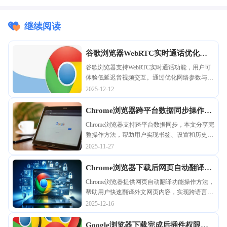
继续阅读
谷歌浏览器WebRTC实时通话优化指
南
谷歌浏览器支持WebRTC实时通话功能，用户可
体验低延迟音视频交互。通过优化网络参数与设
备配置，可以有效提升通话质量与稳定性。
2025-12-12
Chrome浏览器跨平台数据同步操作方
法
Chrome浏览器支持跨平台数据同步，本文分享完
整操作方法，帮助用户实现书签、设置和历史记
录多端一致，提升多设备使用体验。
2025-11-27
Chrome浏览器下载后网页自动翻译功
能操作方法
Chrome浏览器提供网页自动翻译功能操作方法，
帮助用户快速翻译外文网页内容，实现跨语言浏
览便捷，提高日常上网效率。
2025-12-16
Google浏览器下载完成后插件权限设