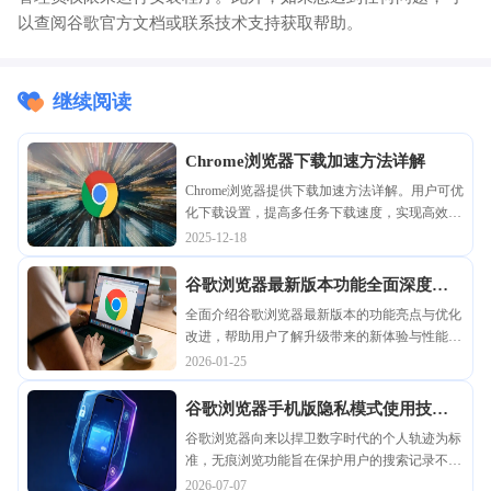
以查阅谷歌官方文档或联系技术支持获取帮助。
继续阅读
Chrome浏览器下载加速方法详解
Chrome浏览器提供下载加速方法详解。用户可优
化下载设置，提高多任务下载速度，实现高效文
件传输和操作便捷性。
2025-12-18
谷歌浏览器最新版本功能全面深度解
析
全面介绍谷歌浏览器最新版本的功能亮点与优化
改进，帮助用户了解升级带来的新体验与性能提
升，便于决定是否更新。
2026-01-25
谷歌浏览器手机版隐私模式使用技巧
分享
谷歌浏览器向来以捍卫数字时代的个人轨迹为标
准，无痕浏览功能旨在保护用户的搜索记录不被
第三方窃取。我们将从运营商追踪及本地加密库
2026-07-07