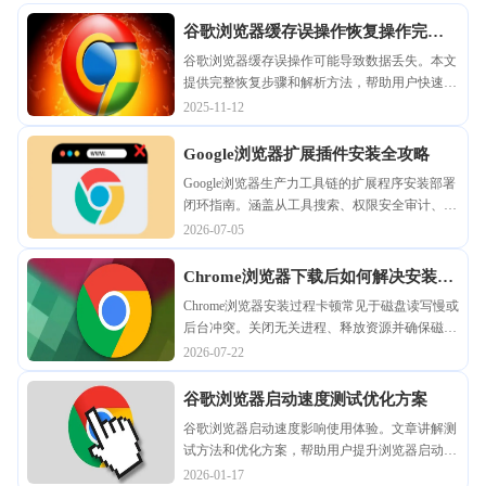
谷歌浏览器缓存误操作恢复操作完整
步骤解析
谷歌浏览器缓存误操作可能导致数据丢失。本文
提供完整恢复步骤和解析方法，帮助用户快速找
回缓存，提高使用稳定性。
2025-11-12
Google浏览器扩展插件安装全攻略
Google浏览器生产力工具链的扩展程序安装部署
闭环指南。涵盖从工具搜索、权限安全审计、离
线环境挂载到插件版本一致性管理的完整实操，
2026-07-05
助您稳健搭建高适配度办公环境。
Chrome浏览器下载后如何解决安装过
程中卡顿问题
Chrome浏览器安装过程卡顿常见于磁盘读写慢或
后台冲突。关闭无关进程、释放资源并确保磁盘
空间充足，有助于提升安装速度与成功率。
2026-07-22
谷歌浏览器启动速度测试优化方案
谷歌浏览器启动速度影响使用体验。文章讲解测
试方法和优化方案，帮助用户提升浏览器启动效
率。
2026-01-17