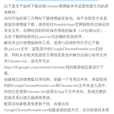
以下是关于如何下载谷歌Chrome便携版本并设置快捷方式的具
体教程：
访问可信的第三方网站下载便携版安装包。由于谷歌官方未直
接提供便携版下载，推荐前往PortableApps官网获取经过验证的
安全文件。在网站找到对应操作系统的版本（32位或64位），
点击下载按钮获得以.paf.exe为后缀的安装程序。
解压并运行便携版制作工具。使用7z压缩软件打开已下载
的.paf.exe文件，提取其中的GoogleChromePortable.exe启动
器。同时从谷歌浏览器官方离线安装包中解压出核心组件文件
夹Chrome-bin，该文件可从
https://dl.google.com/release2/chrome/找到最新稳定版进行下
载。
创建独立的便携版目录结构。新建一个专用文件夹，将提取得
到的GoogleChromePortable.exe和Chrome-bin文件夹放入其中。
特别注意需将Chrome-bin放置在App子文件夹内，形成完整的
层级关系以便正确调用资源。
配置启动参数避免更新干扰。右键点击
GoogleChromePortable.exe创建桌面快捷方式，在目标路径末尾