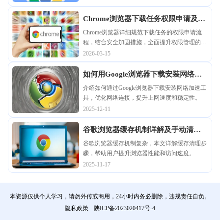
Chrome浏览器下载任务权限申请及安
全加固方法
Chrome浏览器详细规范下载任务的权限申请流
程，结合安全加固措施，全面提升权限管理的安
全性，保障用户数据隐私不被泄露，避免权限滥
2026-03-15
用，确保下载文件操作符合安全标准。
如何用Google浏览器下载安装网络加
速工具
介绍如何通过Google浏览器下载安装网络加速工
具，优化网络连接，提升上网速度和稳定性。
2025-12-11
谷歌浏览器缓存机制详解及手动清理
步骤指南
谷歌浏览器缓存机制复杂，本文详解缓存清理步
骤，帮助用户提升浏览器性能和访问速度。
2025-11-17
本资源仅供个人学习，请勿外传或商用，24小时内务必删除，违规责任自负。
隐私政策
陕ICP备2023020417号-4